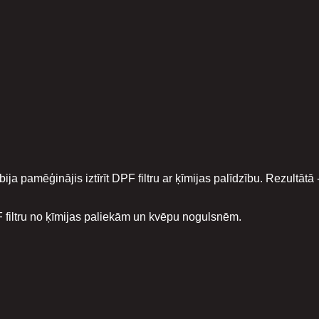
a pamēģinājis iztīrīt DPF filtru ar ķīmijas palīdzību. Rezultātā 
F filtru no ķīmijas paliekām un kvēpu nogulsnēm.