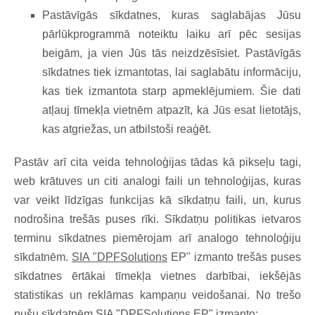
Pastāvīgās sīkdatnes, kuras saglabājas Jūsu
pārlūkprogrammā noteiktu laiku arī pēc sesijas
beigām, ja vien Jūs tās neizdzēsīsiet. Pastāvīgās
sīkdatnes tiek izmantotas, lai saglabātu informāciju,
kas tiek izmantota starp apmeklējumiem. Šie dati
atļauj tīmekļa vietnēm atpazīt, ka Jūs esat lietotājs,
kas atgriežas, un atbilstoši reaģēt.
Pastāv arī cita veida tehnoloģijas tādas kā pikseļu tagi,
web krātuves un citi analogi faili un tehnoloģijas, kuras
var veikt līdzīgas funkcijas kā sīkdatņu faili, un, kurus
nodrošina trešās puses rīki. Sīkdatņu politikas ietvaros
terminu sīkdatnes piemērojam arī analogo tehnoloģiju
sīkdatnēm.
SIA "DPFSolutions
EP" izmanto trešās puses
sīkdatnes ērtākai tīmekļa vietnes darbībai, iekšējās
statistikas un reklāmas kampaņu veidošanai. No trešo
pušu sīkdatnēm SIA "DPFSolutions EP" izmanto: