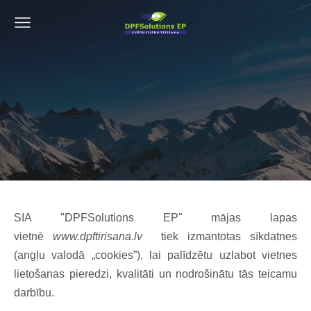
SIA "DPFSolutions EP" mājas lapas
vietnē
www.dpftirisana.lv
tiek izmantotas sīkdatnes
(angļu valodā „cookies”), lai palīdzētu uzlabot vietnes
lietošanas pieredzi, kvalitāti un nodrošinātu tās teicamu
darbību.