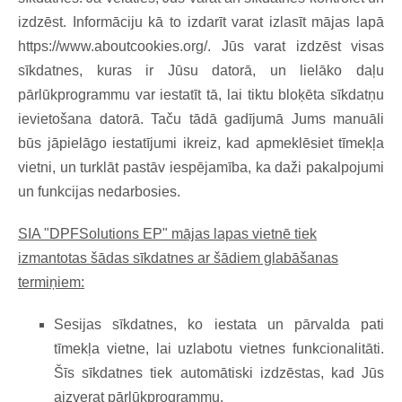
izdzēst. Informāciju kā to izdarīt varat izlasīt mājas lapā
https://www.aboutcookies.org/. Jūs varat izdzēst visas
sīkdatnes, kuras ir Jūsu datorā, un lielāko daļu
pārlūkprogrammu var iestatīt tā, lai tiktu bloķēta sīkdatņu
ievietošana datorā. Taču tādā gadījumā Jums manuāli
būs jāpielāgo iestatījumi ikreiz, kad apmeklēsiet tīmekļa
vietni, un turklāt pastāv iespējamība, ka daži pakalpojumi
un funkcijas nedarbosies.
SIA "DPFSolutions EP" mājas lapas vietnē tiek
izmantotas šādas sīkdatnes ar šādiem glabāšanas
termiņiem:
Sesijas sīkdatnes, ko iestata un pārvalda pati
tīmekļa vietne, lai uzlabotu vietnes funkcionalitāti.
Šīs sīkdatnes tiek automātiski izdzēstas, kad Jūs
aizverat pārlūkprogrammu.