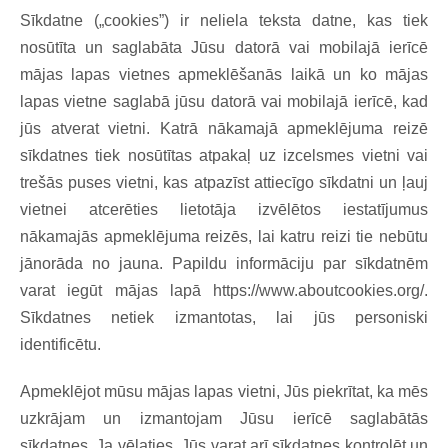
Sīkdatne („cookies”) ir neliela teksta datne, kas tiek
nosūtīta un saglabāta Jūsu datorā vai mobilajā ierīcē
mājas lapas vietnes apmeklēšanās laikā un ko mājas
lapas vietne saglabā jūsu datorā vai mobilajā ierīcē, kad
jūs atverat vietni. Katrā nākamajā apmeklējuma reizē
sīkdatnes tiek nosūtītas atpakaļ uz izcelsmes vietni vai
trešās puses vietni, kas atpazīst attiecīgo sīkdatni un ļauj
vietnei atcerēties lietotāja izvēlētos iestatījumus
nākamajās apmeklējuma reizēs, lai katru reizi tie nebūtu
jānorāda no jauna. Papildu informāciju par sīkdatnēm
varat iegūt mājas lapā https://www.aboutcookies.org/.
Sīkdatnes netiek izmantotas, lai jūs personiski
identificētu.
Apmeklējot mūsu mājas lapas vietni, Jūs piekrītat, ka mēs
uzkrājam un izmantojam Jūsu ierīcē saglabātās
sīkdatnes. Ja vēlaties, Jūs varat arī sīkdatnes kontrolēt un