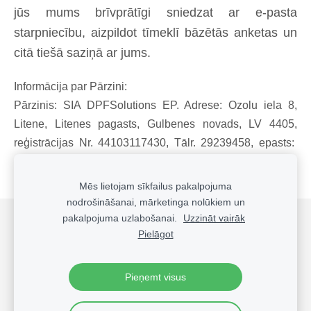
jūs mums brīvprātīgi sniedzat ar e-pasta
starpniecību, aizpildot tīmeklī bāzētās anketas un
citā tiešā saziņā ar jums.
Informācija par Pārzini:
Pārzinis: SIA DPFSolutions EP. Adrese: Ozolu iela 8,
Litene, Litenes pagasts, Gulbenes novads, LV 4405,
reģistrācijas Nr.
44103117430
, Tālr. 29239458, epasts:
dpfsolutions@inbox.lv
Mēs lietojam sīkfailus pakalpojuma
nodrošināšanai, mārketinga nolūkiem un
pakalpojuma uzlabošanai.
Uzzināt vairāk
Sīkdatnes
Pielāgot
Pieņemt visus
©
2018-2024 DPFSolutions EP.
All Rights Reserved.